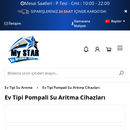
Mesai Saatleri : P.Tesi - Cmt : 10:00 - 22:00
SİPARİŞLERİNİZ
24 SAAT
İÇİNDE KARGO'DA!
Damacana
Bayiler
İletişim
Filtre Sorgulama
Su
Maliyeti
Ev Tipi Su Arıtma
Ev Tipi Pompali Su Aritma Cihazları
Ev Tipi Pompali Su Aritma Cihazları
FİLTRELE