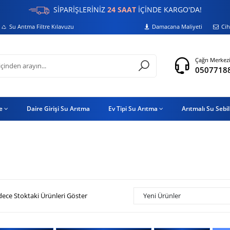
SİPARİŞLERİNİZ
24 SAAT
İÇİNDE KARGO'DA!
Su Arıtma Filtre Kılavuzu
Damacana Maliyeti
Cih
Çağrı Merkez
0507718
re
Daire Girişi Su Arıtma
Ev Tipi Su Arıtma
Arıtmalı Su Sebil
dece Stoktaki Ürünleri Göster
Yeni Ürünler