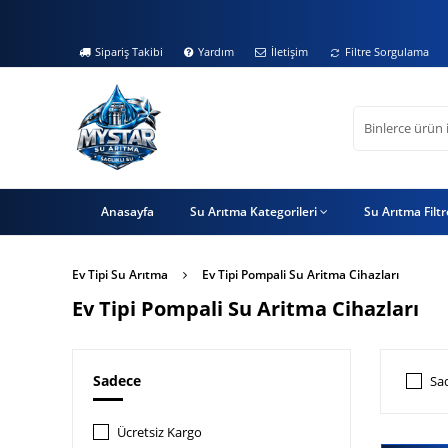
Sipariş Takibi
Yardım
İletişim
Filtre Sorgulama
Anasayfa
Su Arıtma Kategorileri
Su Arıtma Filt
Ev Tipi Su Arıtma
Ev Tipi Pompali Su Aritma Cihazları
Ev Tipi Pompali Su Aritma Cihazları
Sadece
Sa
Ücretsiz Kargo