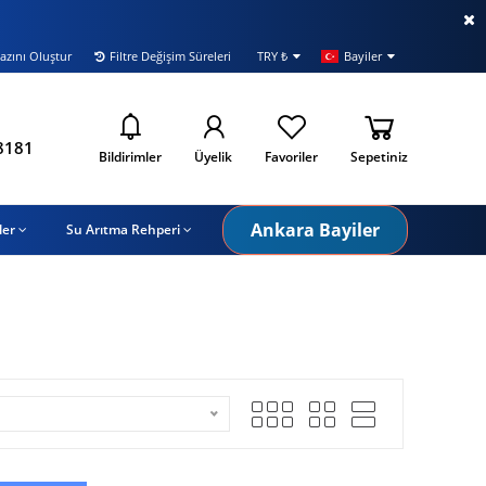
azını Oluştur
Filtre Değişim Süreleri
TRY ₺
Bayiler
i
8181
Bildirimler
Üyelik
Favoriler
Sepetiniz
Ankara Bayiler
ler
Su Arıtma Rehperi