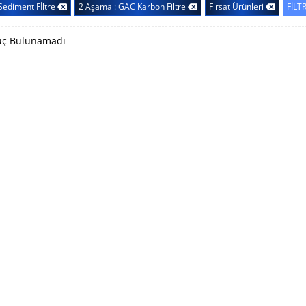
Sediment Fİltre
2 Aşama : GAC Karbon Filtre
Fırsat Ürünleri
FİLT
ç Bulunamadı