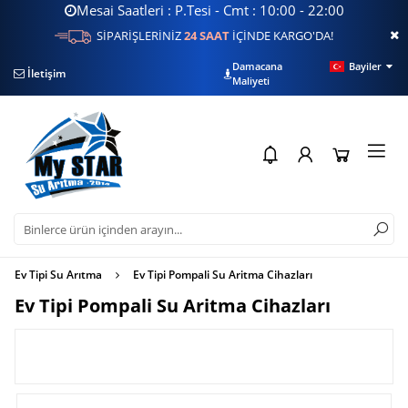
Mesai Saatleri : P.Tesi - Cmt : 10:00 - 22:00
SİPARİŞLERİNİZ
24 SAAT
İÇİNDE KARGO'DA!
Damacana
Bayiler
İletişim
Filtre Sorgulama
Su
Maliyeti
Ev Tipi Su Arıtma
Ev Tipi Pompali Su Aritma Cihazları
Ev Tipi Pompali Su Aritma Cihazları
FİLTRELE