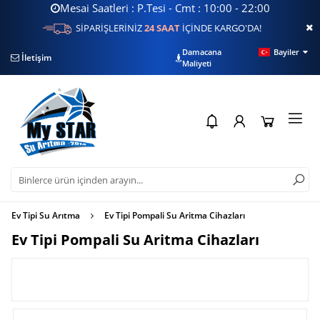
Mesai Saatleri : P.Tesi - Cmt : 10:00 - 22:00
SİPARİŞLERİNİZ
24 SAAT
İÇİNDE KARGO'DA!
Damacana
Bayiler
İletişim
Filtre Sorgulama
Su
Maliyeti
Ev Tipi Su Arıtma
Ev Tipi Pompali Su Aritma Cihazları
Ev Tipi Pompali Su Aritma Cihazları
FİLTRELE