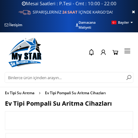
Mesai Saatleri : P.Tesi - Cmt : 10:00 - 22:00
SİPARİŞLERİNİZ
24 SAAT
İÇİNDE KARGO'DA!
Damacana
Bayiler
İletişim
Filtre Sorgulama
Su
Maliyeti
Ev Tipi Su Arıtma
Ev Tipi Pompali Su Aritma Cihazları
Ev Tipi Pompali Su Aritma Cihazları
FİLTRELE