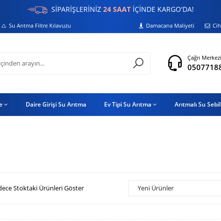
SİPARİŞLERİNİZ
24 SAAT
İÇİNDE KARGO'DA!
Su Arıtma Filtre Kılavuzu
Damacana Maliyeti
Cih
Çağrı Merkez
0507718
re
Daire Girişi Su Arıtma
Ev Tipi Su Arıtma
Arıtmalı Su Sebil
dece Stoktaki Ürünleri Göster
Yeni Ürünler