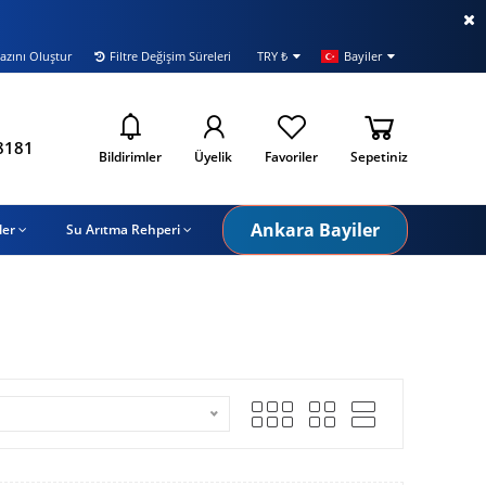
azını Oluştur
Filtre Değişim Süreleri
TRY ₺
Bayiler
i
8181
Bildirimler
Üyelik
Favoriler
Sepetiniz
Ankara Bayiler
ler
Su Arıtma Rehperi