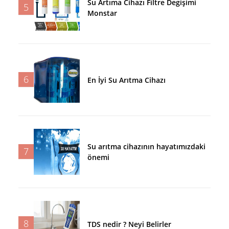
Su Artıma Cihazı Filtre Degişimi
5
Monstar
6
En İyi Su Arıtma Cihazı
Su arıtma cihazının hayatımızdaki
7
önemi
8
TDS nedir ? Neyi Belirler