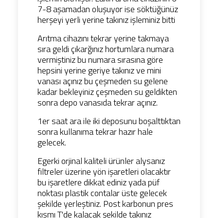
7-8 aşamadan oluşuyor ise söktüğünüz
herşeyi yerli yerine takınız işleminiz bitti
Arıtma cihazını tekrar yerine takmaya
sıra geldi çıkarğınız hortumlara numara
vermiştiniz bu numara sırasına göre
hepsini yerine geriye takınız ve mini
vanası açınız bu çeşmeden su gelene
kadar bekleyiniz çeşmeden su geldikten
sonra depo vanasıda tekrar açınız.
1er saat ara ile iki deposunu boşalttıktan
sonra kullanıma tekrar hazır hale
gelecek.
Egerki orjinal kaliteli ürünler alysanız
filtreler üzerine yön işaretleri olacaktır
bu işaretlere dikkat ediniz yada püf
noktası plastik contalar üste gelecek
şekilde yerleştiniz. Post karbonun pres
kısmı T'de kalacak şekilde takınız