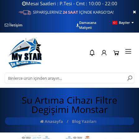
Mesai Saatleri : P.Tesi - Cmt : 10:00 - 22:00
SİPARİŞLERİNİZ
24 SAAT
İÇİNDE KARGO'DA!
Damacana
Bayiler
İletişim
Filtre Sorgulama
Su
Maliyeti
Su Artıma Cihazı Filtre
Degişimi Monstar
Anasayfa
/
Blog Yazıları