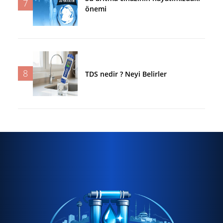
7
önemi
8
TDS nedir ? Neyi Belirler