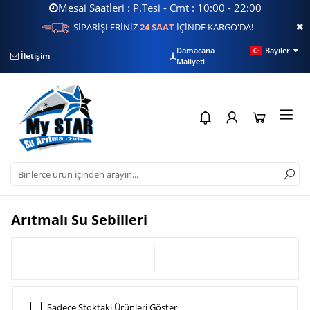
Mesai Saatleri : P.Tesi - Cmt : 10:00 - 22:00
SİPARİŞLERİNİZ
24 SAAT
İÇİNDE KARGO'DA!
Damacana
Bayiler
İletişim
Filtre Sorgulama
Su
Maliyeti
Arıtmalı Su Sebilleri
ALT KATEGORİLER
FİLTRELE
Sadece Stoktaki Ürünleri Göster