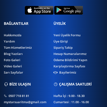
BAĞLANTILAR
ÜYELİK
Hakkımızda
Yeni Üyelik Formu
Yardım
Üye Girişi
Tüm Hizmetlerimiz
Sipariş Takip
Blog Yazıları
Hesap Numaralarımız
Foto Galeri
Ödeme Bildirimi Yapın
Video Galeri
Karşılaştırma Sayfası
Sarı Sayfalar
Bayilerimiz
BİZE ULAŞIN
ÇALIŞMA SAATLERİ
0507 718 81 81
Hafta İçi : 9.00 - 18.30
mystarsuaritma@gmail.com
Cumartesi : 11.00 - 16.00